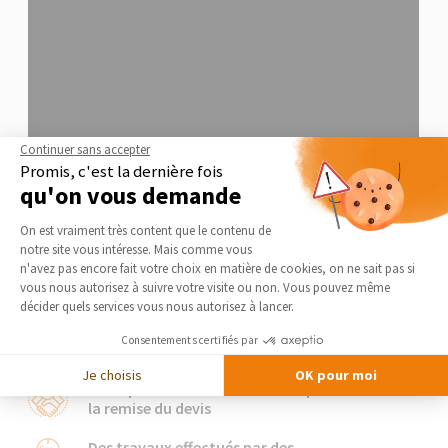
Continuer sans accepter
Promis, c'est la dernière fois
qu'on vous demande
Plateforme de Gestion du Consentement 
On est vraiment très content que le contenu de
notre site vous intéresse. Mais comme vous
Axeptio consent
n'avez pas encore fait votre choix en matière de cookies, on ne sait pas si
vous nous autorisez à suivre votre visite ou non. Vous pouvez même
Notre charte qualité
décider quels services vous nous autorisez à lancer.
Nos artisans s’engagent
Consentements certifiés par
Je choisis
OK pour moi
Le respect des délais annoncés pour
la remise du devis
Des travaux effectués par des